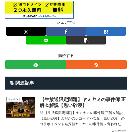
シェアする
購読する
📃 関連記事
【生放送限定問題】ヤミヤミの事件簿 正
🎉イベント
解＆解説【黒い砂漠】
◎ 【生放送限定問題】ヤミヤミの事件簿 正解＆解説
【黒い砂漠】よだかのレコード×PC版「黒い砂漠」の
コラボイベント名探偵ヤミヤミの事件簿～奪われた秘
宝の謎を追え～公式生放送「さばくてれび」限定問題
2020/02/05