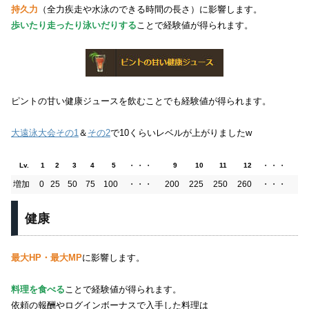
持久力
（全力疾走や水泳のできる時間の長さ）に影響します。
歩いたり走ったり泳いだりする
ことで経験値が得られます。
ピントの甘い健康ジュースを飲むことでも経験値が得られます。
大遠泳大会その1
＆
その2
で10くらいレベルが上がりましたw
・・・
・・・
Lv.
1
2
3
4
5
9
10
11
12
増加
0
25
50
75
100
・・・
200
225
250
260
・・・
健康
最大HP・最大MP
に影響します。
料理を食べる
ことで経験値が得られます。
依頼の報酬やログインボーナスで入手した料理は