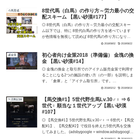
くじ簡単スプリント上げの仕組み具体的な操作 連続ジ
ャンプなし 連続ジャンプあり スタミナ切れに注意簡単
8世代馬（白馬）の作り方～労力最小の交
🐴馬育成
スキル上げ「スプリント」実演動画 (adsbygoogle =
配スキーム 【黒い砂漠#177】
window.adsbygoogle ...
◎ 8世代馬（白馬）の作り方～労力最小の交配スキー
ム以下では、特に 8世代白馬の作り方を述べています
が色情報を無視して読めば 8世代馬の作り方になりま
す。8世代白馬の産出には親馬の白の合計8以上が絶対
2018/08/02
2019/08/22
です。8 ＝ 4＋4、5＋3、6＋2、7＋1よって 1頭は必要
となる白4以上の馬ですが4世代～6世代で調達するのは
初心者向け金策2018（準備偏） 金塊の換
💰金策
とても難しく（世代に属する種類が多いため、特定の
金 【黒い砂漠#14】
種類を作るのが困難）むしろ 7世代 8...
◎ 金塊の換金 と取引所でのアイテム販売金策で利用す
ることになる2つの施設の使い方（の一部）を説明しま
す。「倉庫」と「アイテム取引所」です。
(adsbygoogle = window.adsbygoogle || []).push({});倉
2018/02/12
2019/08/14
庫～ 金塊の換金前回、引き受けたイゴール村長の依頼
にそって海辺にいる倉庫番エルニールを訪ねましょ
【馬交換#1】5世代野生馬Lv.30♂♀ ⇒ 6
🏃活動記録
う。「倉庫」はアイテムとお金を預けられる倉庫で
世代♀ 順当な１世代アップ【黒い砂漠
す。預け枠の増...
#107】
◎ 【馬交換#1】5世代野生馬Lv.30♂♀ ⇒ 6世代♀【馬交
配#1】、【馬交配#2】で役目を終えた5世代馬を交換
してみました。 (adsbygoogle = window.adsbygoogle
|| []).push({});【馬交換#1】5世代野生馬Lv.30♂♀ ⇒ 6世
2018/05/12
2018/10/13