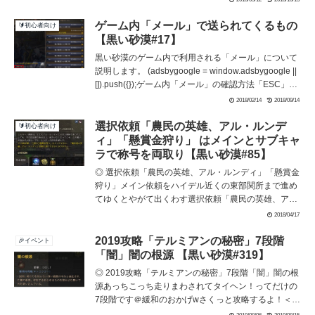
代♀交換親♂♀♂ 5世代（5-10）Lv.30♀ 5世代（5-10）
Lv.30自家交配する親馬を入手するのための交換で...
ゲーム内「メール」で送られてくるもの
🔰初心者向け
【黒い砂漠#17】
黒い砂漠のゲーム内で利用される「メール」について
説明します。 (adsbygoogle = window.adsbygoogle ||
[]).push({});ゲーム内「メール」の確認方法「ESC」キ
ーのメニューから「メール」（白枠）を選ぶまたはBキ
2018/02/14
2018/09/14
ーで受信したメールの一覧が表示されます。イベント
やWEB倉庫のアイテム受け取り取引所に登録した物品
選択依頼「農民の英雄、アル・ルンデ
🔰初心者向け
の販売通知などたくさんメールが来ていることに驚き
ィ」「懸賞金狩り」 はメインとサブキャ
ま...
ラで称号を両取り【黒い砂漠#85】
◎ 選択依頼「農民の英雄、アル・ルンディ」「懸賞金
狩り」メイン依頼をハイデル近くの東部関所まで進め
てゆくとやがて出くわす選択依頼「農民の英雄、ア
ル・ルンディ」「懸賞金狩り」1キャラにつき 1つしか
2018/04/17
受諾できないのでサブキャラ作って両方を受諾しまし
ょう。もれなく称号もらえるよ！関連：称号を集める
2019攻略「テルミアンの秘密」7段階
🎉イベント
メリット (adsbygoogle = window.adsbygoogle ||
「闇」闇の根源 【黒い砂漠#319】
[]).push({})...
◎ 2019攻略「テルミアンの秘密」7段階「闇」闇の根
源あっちこっち走りまわされてタイヘン！ってだけの
7段階です＠緩和のおかげwさくっと攻略するよ！＜
2019攻略「テルミアンの秘密」＞1段階「火」火の根