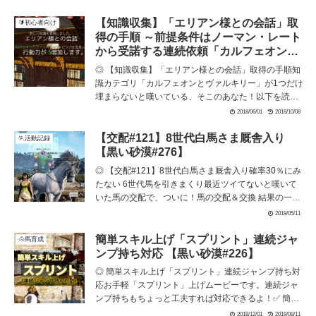
の正解＆解説です。↓ は、限定問題の公開個所を再生し
ます。✅ 【生放送限定問題】ヤミヤミの事件簿 正解＆
【知識収集】「エリアン様との会話」取
🔰初心者向け
解説【黒い砂漠】 もくじ生放送限定問題の賞品生放
得の手順 ～前提条件はノーマン・レート
送限定問題の正解まとめ (adsbygoogle =...
から受諾する連続依頼「カルフェオンの
レート家」【黒い砂漠#124】
◎ 【知識収集】「エリアン様との会話」取得の手順知
識カテゴリ「カルフェオンとヴァルキリー」が1つだけ
埋まらないと嘆いている、そこのあなた！以下を読ん
で「エリアン様との会話」を取得し最大行動力を +5 し
2018/06/01
2018/10/08
ちゃってくださいw (adsbygoogle =
window.adsbygoogle || []).push({});【知識収集】「エリ
【交配#121】8世代白馬さま厩舎入り
🏃活動記録
アン様との会話」取得の手順前提条件この知識「エリ
【黒い砂漠#276】
アン様との会...
◎ 【交配#121】8世代白馬さま厩舎入り確率30％にみ
たない 6世代馬を引きまくり最近ツイてないと嘆いて
いた馬の交配で、ついに！馬の交配＆交換 結果の一覧
に交配101～121、交換45～50を追加。 (adsbygoogle
2019/05/11
= window.adsbygoogle || []).push({});✅ 【交配#121】8
世代白馬さま厩舎入り8世代白馬の勇姿7I × 6H で消化
簡単スキル上げ「スプリント」連続ジャ
🐴馬育成
交配のつもりが、...
ンプ持ち対応 【黒い砂漠#226】
◎ 簡単スキル上げ「スプリント」連続ジャンプ持ち対
応お手軽「スプリント」上げムービーです。連続ジャ
ンプ持ちもちょっと工夫すれば対応できるよ！✅ 簡単
スキル上げ「スプリント」連続ジャンプ持ち対応 も
2018/12/01
2019/08/11