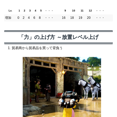
・・・
・・・
Lv.
1
2
3
4
5
9
10
11
12
増加
0
2
4
6
8
・・・
16
18
19
20
・・・
「力」の上げ方 ～放置レベル上げ
貿易商から貿易品を買って背負う