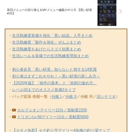
新旧メニューの切り換え＆MYメニュー編集のやり方 【黒い砂漠
#35】
・
生活熟練度装備を強化「黒い結晶」入手まとめ
・
生活熟練度「製作＆強化」ぜんぶまとめ
・
生活熟練度をあげたらスゴイ効果まとめ
・
生活レベル＆装備での生活熟練度増加まとめ
・
初心者必見「黒い砂漠」知らないと損する14常識
・
初心者はまずこれをやれ！～黒い砂漠の楽しみ方～
・
【2020年版】「操作の基本」と「依頼の進め方」
・
レベル50までのオススメ装備3タイプ
・バッグ拡張 依頼一覧（
分岐 I
／
分岐 II
／分岐 III／
旧シナリオ
）
・
カルフェオンデイリー12分／貢献度2200
・
ドリガンLv.56デイリー11分／貢献度5650
・
【カモメ魚群】セチ釣り竿デイリー4魚種の釣り場マップ