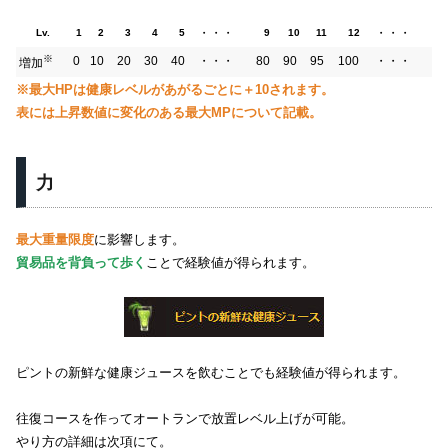
・・・
・・・
Lv.
1
2
3
4
5
9
10
11
12
※
0
10
20
30
40
・・・
80
90
95
100
・・・
増加
※最大HPは健康レベルがあがるごとに＋10されます。
表には上昇数値に変化のある最大MPについて記載。
力
最大重量限度
に影響します。
貿易品を背負って歩く
ことで経験値が得られます。
ピントの新鮮な健康ジュースを飲むことでも経験値が得られます。
往復コースを作ってオートランで放置レベル上げが可能。
やり方の詳細は次項にて。