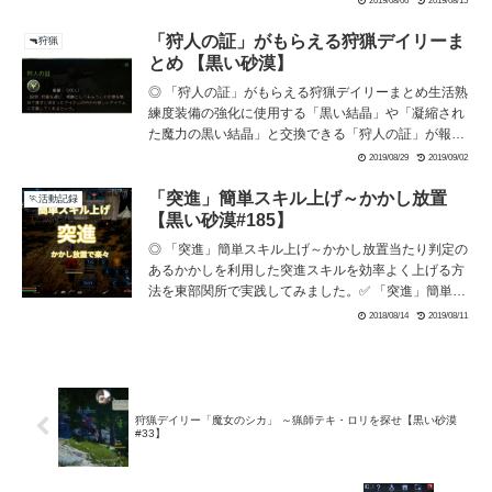
2019/08/06
2019/08/15
源 2段階「水」水の根源 3段階「森」森の根源4段階
「金属」金属の根源 5段階「大地」大地の根源6段階
「狩人の証」がもらえる狩猟デイリーま
🔫狩猟
「魂」魂の根源 7段階「闇」闇の根源 8段階「光」
とめ 【黒い砂漠】
光の根源9段階「番外編：亡国の悲劇」未完 完...
◎ 「狩人の証」がもらえる狩猟デイリーまとめ生活熟
練度装備の強化に使用する「黒い結晶」や「凝縮され
た魔力の黒い結晶」と交換できる「狩人の証」が報酬
の狩猟デイリーをまとめてみました。✅ 「狩人の証」
2019/08/29
2019/09/02
がもらえる狩猟デイリーまとめ もくじ「狩人の証」
デイリーの一覧全デイリー受諾の前提条件テキ・ロリ
「突進」簡単スキル上げ～かかし放置
🏃活動記録
3デイリーのヒントバレノス群島13デイリーのヒント
【黒い砂漠#185】
(adsbygoogle = window.adsby...
◎ 「突進」簡単スキル上げ～かかし放置当たり判定の
あるかかしを利用した突進スキルを効率よく上げる方
法を東部関所で実践してみました。✅ 「突進」簡単ス
キル上げ～かかし放置 もくじ簡単スキル上げの方法
2018/08/14
2019/08/11
簡単スキル上げ 実演動画まとめ (adsbygoogle =
window.adsbygoogle || []).push({});「突進」簡単スキル
上げ～かかし放置簡単スキル上げの方法当たり判定の
あるか...
狩猟デイリー「魔女のシカ」 ～猟師テキ・ロリを探せ【黒い砂漠
#33】