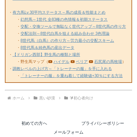
・
有力馬Lv.30平均ステータス～馬の成長＆性能まとめ
・
幻想馬～1世代 全83種の色情報＆初期ステータス
・
交配・交換ツールで無駄なく世代アップ～8世代馬の作り方
・
交配法則～8世代白馬を狙える組み合わせ 3色理論
・
8世代馬（白馬）の作り方～労力最小の交配スキーム
・
8世代馬＆純色馬の産出データ
・
【ドリガン西部】野生馬の種類と場所
・野生馬マップ（
ハイデル
ベリア
石尻尾の馬牧場
）
・
調教レベルの上げ方～「トレーナーの服」を手に入れる
・
「トレーナーの服」を重ね着して経験値+30％にする方法
ホーム
黒い砂漠
🔰初心者向け
初めての方へ
プライバシーポリシー
メールフォーム