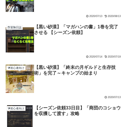
2020/07/13
2020/08/13
【黒い砂漠】「マガハンの書」1巻を完了
📕冒険日誌
させる 【シーズン依頼】
2020/07/14
2020/07/19
【黒い砂漠】「終末の月ギルドと生存技
🔰初心者向け
術」を完了～キャンプの始まり
2020/07/13
【シーズン依頼33日目】「商団のコショウ
🔰初心者向け
を収獲して渡す」攻略