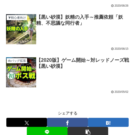
2020/06/26
【黒い砂漠】妖精の入手～推薦依頼「妖
🔰初心者向け
精、不思議な同行者」
2020/06/15
【2020版】ゲーム開始～対レッドノーズ戦
👜バッグ拡張
【黒い砂漠】
2020/05/02
シェアする