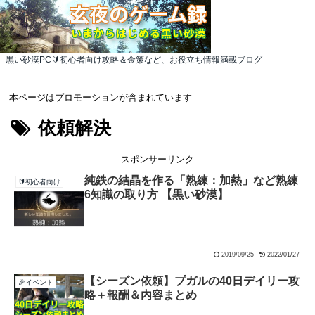
黒い砂漠PC🔰初心者向け攻略＆金策など、お役立ち情報満載ブログ
本ページはプロモーションが含まれています
依頼解決
スポンサーリンク
純鉄の結晶を作る「熟練：加熱」など熟練
🔰初心者向け
6知識の取り方 【黒い砂漠】
2019/09/25
2022/01/27
【シーズン依頼】プガルの40日デイリー攻
🎉イベント
略＋報酬＆内容まとめ