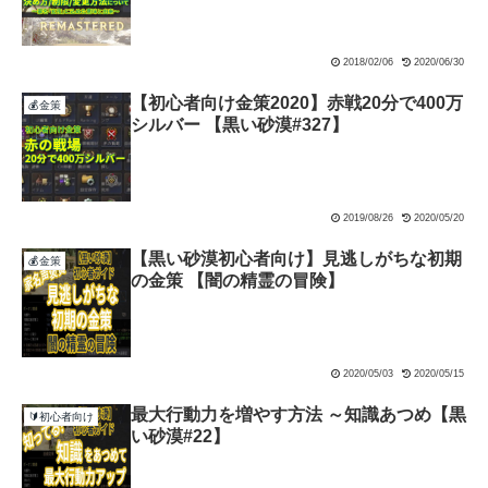
2018/02/06
2020/06/30
【初心者向け金策2020】赤戦20分で400万
💰金策
シルバー 【黒い砂漠#327】
2019/08/26
2020/05/20
【黒い砂漠初心者向け】見逃しがちな初期
💰金策
の金策 【闇の精霊の冒険】
2020/05/03
2020/05/15
最大行動力を増やす方法 ～知識あつめ【黒
🔰初心者向け
い砂漠#22】