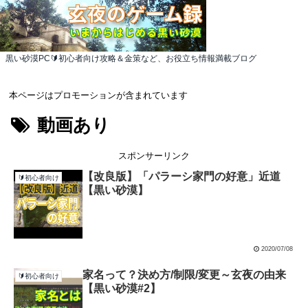
黒い砂漠PC🔰初心者向け攻略＆金策など、お役立ち情報満載ブログ
本ページはプロモーションが含まれています
動画あり
スポンサーリンク
【改良版】「パラーシ家門の好意」近道
🔰初心者向け
【黒い砂漠】
2020/07/08
家名って？決め方/制限/変更～玄夜の由来
🔰初心者向け
【黒い砂漠#2】