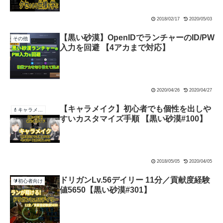
2018/02/17
2020/05/03
【黒い砂漠】OpenIDでランチャーのID/PW
その他
入力を回避 【4アカまで対応】
2020/04/26
2020/04/27
【キャラメイク】初心者でも個性を出しや
💄キャラメイク
すいカスタマイズ手順 【黒い砂漠#100】
2018/05/05
2020/04/05
ドリガンLv.56デイリー 11分／貢献度経験
🔰初心者向け
値5650【黒い砂漠#301】